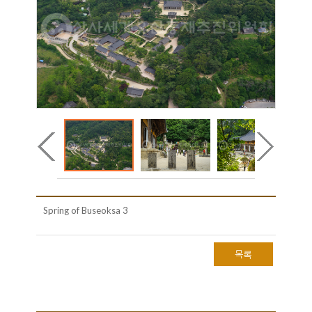
Spring of Buseoksa 3
목록