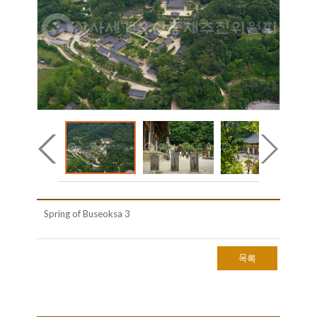
Spring of Buseoksa 3
목록