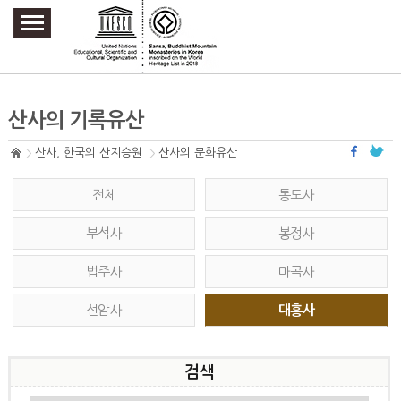
주요메뉴 바로가기
본문 바로가기
하단메뉴 바로가기
산사의 기록유산
산사, 한국의 산지승원
산사의 문화유산
전체
통도사
부석사
봉정사
법주사
마곡사
선암사
대흥사
검색