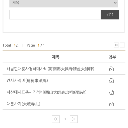
검색
Total :
4
건
Page :
1
/ 1
|
제목
첨부
해남현대흥사청허대사비(海南縣大興寺淸虛大師碑)
건사사적비(建祠事蹟碑)
서산대사표충사기적비(西山大師表忠祠紀蹟碑)
대둔사지(大芚寺志)
〈〈
1
〉〉