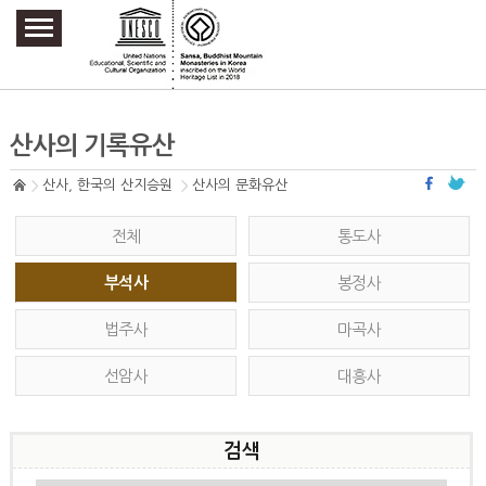
주요메뉴 바로가기
본문 바로가기
하단메뉴 바로가기
산사의 기록유산
산사, 한국의 산지승원
산사의 문화유산
전체
통도사
부석사
봉정사
법주사
마곡사
선암사
대흥사
검색