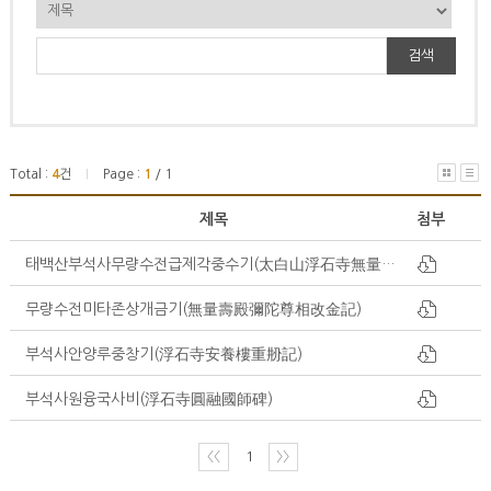
검색
Total :
4
건
Page :
1
/ 1
|
제목
첨부
태백산부석사무량수전급제각중수기(太白山浮石寺無量壽殿及諸閣重修記)
무량수전미타존상개금기(無量壽殿彌陀尊相改金記)
부석사안양루중창기(浮石寺安養樓重刱記)
부석사원융국사비(浮石寺圓融國師碑)
〈〈
1
〉〉