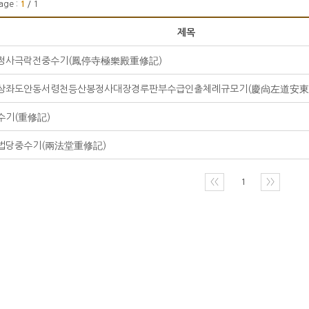
age :
1
/ 1
제목
정사극락전중수기(鳳停寺極樂殿重修記)
수기(重修記)
법당중수기(兩法堂重修記)
〈〈
1
〉〉