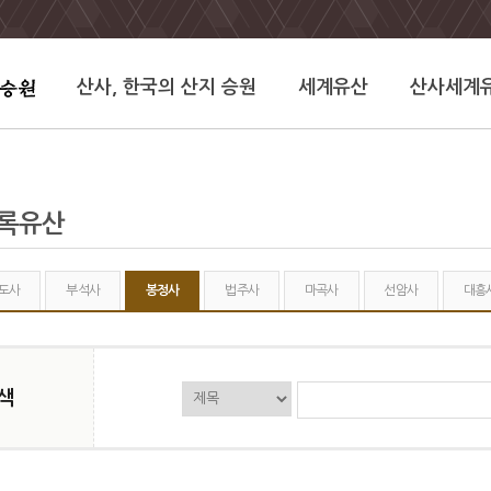
산사, 한국의 산지 승원
세계유산
산사세계
기록유산
도사
부석사
봉정사
법주사
마곡사
선암사
대흥
색