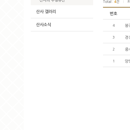
산사의 무형유산
Total :
4
건
P
|
산사 갤러리
번호
산사소식
봉
4
3
중
2
양
1