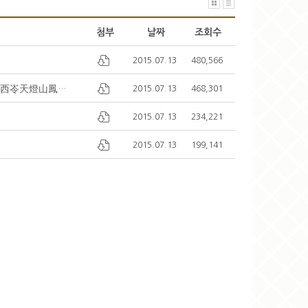
첨부
날짜
조회수
2015.07.13
480,566
경상좌도안동서령천등산봉정사대장경루판부수급인출체례규모기(慶尙左道安東西岺天燈山鳳停寺大藏經鏤板部數及印出体例規模記)
2015.07.13
468,301
2015.07.13
234,221
2015.07.13
199,141