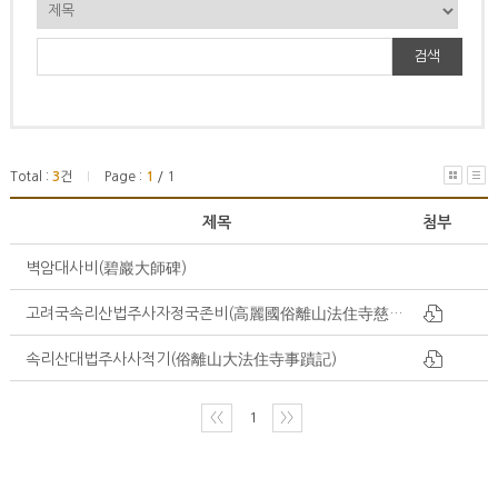
검색
Total :
3
건
Page :
1
/ 1
|
제목
첨부
벽암대사비(碧巖大師碑)
고려국속리산법주사자정국존비(高麗國俗離山法住寺慈淨國尊碑)
속리산대법주사사적기(俗離山大法住寺事蹟記)
〈〈
1
〉〉