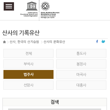
주요메뉴 바로가기
본문 바로가기
하단메뉴 바로가기
산사의 기록유산
산사, 한국의 산지승원
산사의 문화유산
전체
통도사
부석사
봉정사
법주사
마곡사
선암사
대흥사
검색