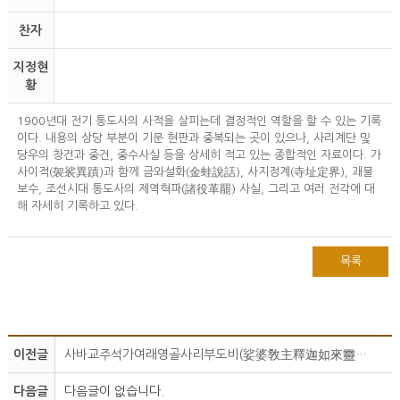
찬자
지정현
황
1900년대 전기 통도사의 사적을 살피는데 결정적인 역할을 할 수 있는 기록
이다. 내용의 상당 부분이 기문 현판과 중복되는 곳이 있으나, 사리계단 및
당우의 창건과 중건, 중수사실 등을 상세히 적고 있는 종합적인 자료이다. 가
사이적(袈裟異蹟)과 함께 금와설화(金蛙說話), 사지정계(寺址定界), 괘불
보수, 조선시대 통도사의 제역혁파(諸役革罷) 사실, 그리고 여러 전각에 대
해 자세히 기록하고 있다.
목록
이전글
사바교주석가여래영골사리부도비(娑婆敎主釋迦如來靈骨舍利浮圖碑)
다음글
다음글이 없습니다.