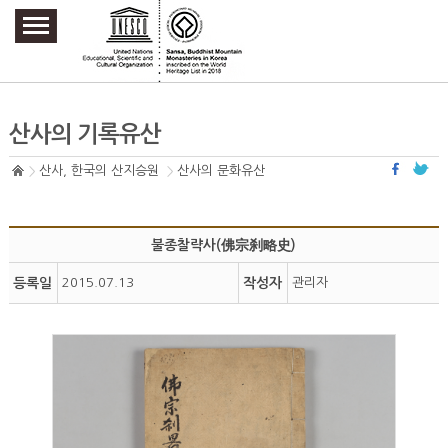
주요메뉴 바로가기
본문 바로가기
하단메뉴 바로가기
산사의 기록유산
산사, 한국의 산지승원
산사의 문화유산
불종찰략사(佛宗刹略史)
등록일
2015.07.13
작성자
관리자