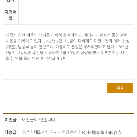
지정현
황
,
마곡사 창건 이후의 역사를 간략하게 정리하고
이어서 대광보전 중창 관련
. 1782
9
5
내용을 기록하고 있다
년
월 초
일의 대화재로 대광보전과 여러 선실
(
),
,
. 1785
禪室
범종루 등이 불탔으나
다행히도 불상은 무사하였다고 한다
년
2
6
19
.
,
월에 대광보전 중건을 시작하여
월
일에 상량하였다
뒷부분에는 시주
,
.
화주
연화 등의 명단이 작성되어 있다
목록
이전글
이전글이 없습니다.
다음글
공주지태화산마곡사심검당중건기(公州地泰華山麻谷寺尋劒堂重建記)