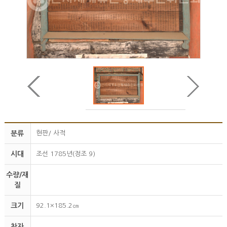
분류
현판/ 사적
시대
조선 1785년(정조 9)
수량/재
질
크기
92.1×185.2㎝
찬자