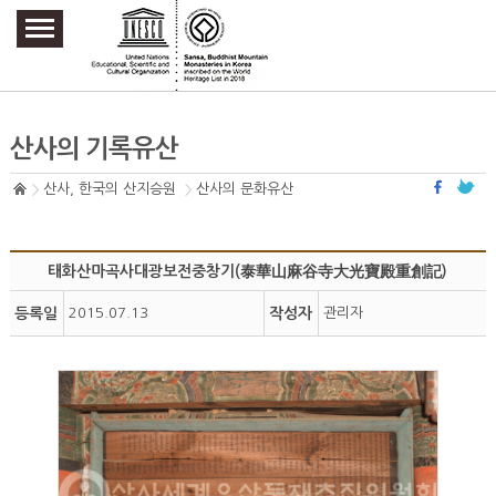
주요메뉴 바로가기
본문 바로가기
하단메뉴 바로가기
산사의 기록유산
산사, 한국의 산지승원
산사의 문화유산
태화산마곡사대광보전중창기(泰華山麻谷寺大光寶殿重創記)
등록일
2015.07.13
작성자
관리자