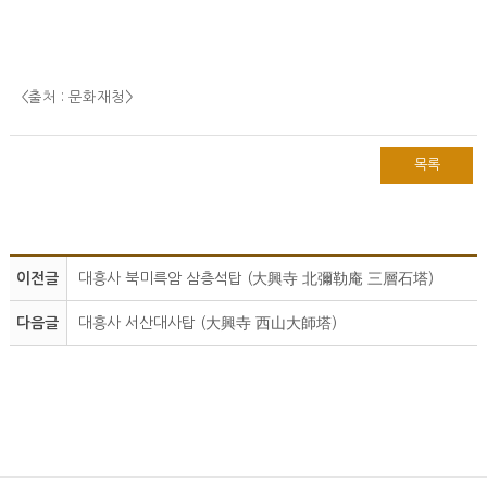
<출처 : 문화재청
>
목록
이전글
대흥사 북미륵암 삼층석탑 (大興寺 北彌勒庵 三層石塔)
다음글
대흥사 서산대사탑 (大興寺 西山大師塔)