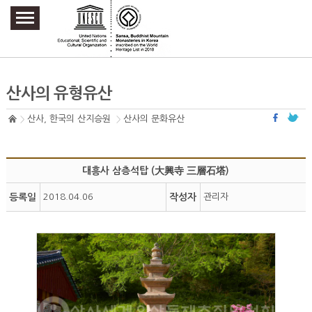
주요메뉴 바로가기
본문 바로가기
하단메뉴 바로가기
산사의 유형유산
산사, 한국의 산지승원
산사의 문화유산
대흥사 삼층석탑 (大興寺 三層石塔)
등록일
2018.04.06
작성자
관리자