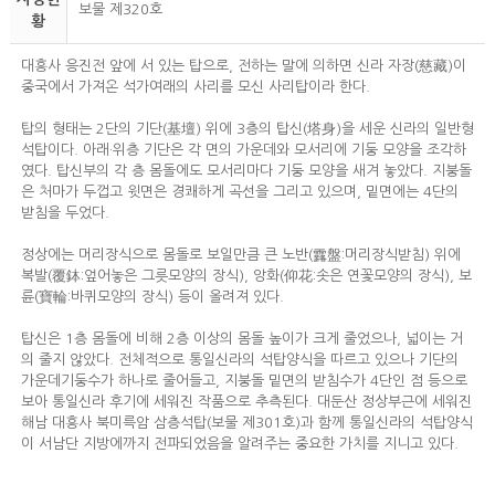
보물 제320호
황
대흥사 응진전 앞에 서 있는 탑으로, 전하는 말에 의하면 신라 자장(慈藏)이
중국에서 가져온 석가여래의 사리를 모신 사리탑이라 한다.
탑의 형태는 2단의 기단(基壇) 위에 3층의 탑신(塔身)을 세운 신라의 일반형
석탑이다. 아래·위층 기단은 각 면의 가운데와 모서리에 기둥 모양을 조각하
였다. 탑신부의 각 층 몸돌에도 모서리마다 기둥 모양을 새겨 놓았다. 지붕돌
은 처마가 두껍고 윗면은 경쾌하게 곡선을 그리고 있으며, 밑면에는 4단의
받침을 두었다.
정상에는 머리장식으로 몸돌로 보일만큼 큰 노반(露盤:머리장식받침) 위에
복발(覆鉢:엎어놓은 그릇모양의 장식), 앙화(仰花:솟은 연꽃모양의 장식), 보
륜(寶輪:바퀴모양의 장식) 등이 올려져 있다.
탑신은 1층 몸돌에 비해 2층 이상의 몸돌 높이가 크게 줄었으나, 넓이는 거
의 줄지 않았다. 전체적으로 통일신라의 석탑양식을 따르고 있으나 기단의
가운데기둥수가 하나로 줄어들고, 지붕돌 밑면의 받침수가 4단인 점 등으로
보아 통일신라 후기에 세워진 작품으로 추측된다. 대둔산 정상부근에 세워진
해남 대흥사 북미륵암 삼층석탑(보물 제301호)과 함께 통일신라의 석탑양식
이 서남단 지방에까지 전파되었음을 알려주는 중요한 가치를 지니고 있다.