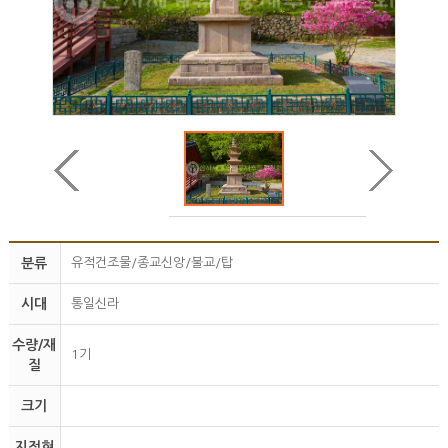
분류
유적건조물/종교신앙/불교/탑
시대
통일신라
수량/재
1기
질
크기
지정현