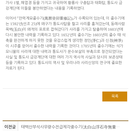
1
,
,
가사
벌
패엽경 등을 가지고 귀국하여 황룡사 구층탑과 태화탑
통도사 금
.
강계단에 이들을 봉안하였다는 내용을 기록하였다
(
)
,
이어서
「
만력계묘중수기
萬曆癸卯重修記
」
가 수록되어 있는데
이 중수기에
1592
(
25)
,
는
년
선조
에 왜구가 통도사탑을 헐고 사리를 훔쳐갔는데
동래사람
(
)
1603
옥백
玉白
이 왜적의 포로로 잡혀갔다가 사리를 가지고 탈출하여
년에
. 1652
1603
다시 봉안한 내력을 기록하고 있다
년의 중수기는
년의 중수 때 석
(
)
(
)
축을 완전하게 하지 못한 것을 유감스럽게 생각한 정인
淨仁
과 신정
神淨
. 1705
이 시주를 얻어서 중수한 내력을 기록한 것이다
년의 중수기에는 석가
모니불의 사리에 대한 내력과 통도사가 문수보살의 부촉으로 창건되었다는
사실 및 통도사 금강계단에 대한 여러 가지 역사적 사실과 당시의 보존상태
.
등을 기록하고 있다
통도사의 역사 및 우리나라 사리신앙의 연구에 중요한
.
자료가 된다
목록
이전글
태백산부석사무량수전급제각중수기(太白山浮石寺無量壽殿及諸閣重修記)