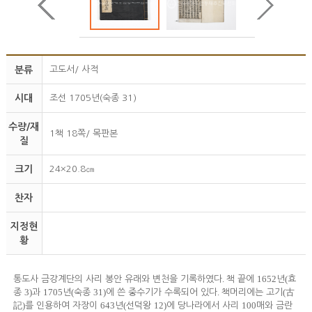
분류
고도서/ 사적
시대
조선 1705년(숙종 31)
수량/재
1책 18쪽/ 목판본
질
크기
24×20.8㎝
찬자
지정현
황
.
1652
(
통도사 금강계단의 사리 봉안 유래와 변천을 기록하였다
책 끝에
년
효
3)
1705
(
31)
.
(
종
과
년
숙종
에 쓴 중수기가 수록되어 있다
책머리에는 고기
古
)
643
(
12)
100
記
를 인용하여 자장이
년
선덕왕
에 당나라에서 사리
매와 금란