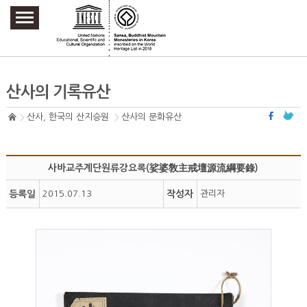
주요메뉴 바로가기
본문 바로가기
하단메뉴 바로가기
산사의 기록유산
산사, 한국의 산지승원
산사의 문화유산
사바교주계단원류강요록(娑婆敎主戒壇源流綱要錄)
등록일
2015.07.13
작성자
관리자