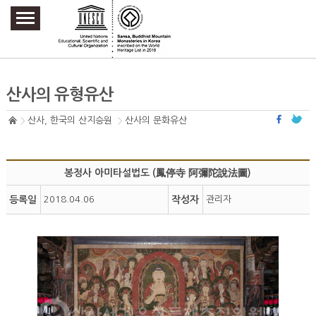
주요메뉴 바로가기
본문 바로가기
하단메뉴 바로가기
산사의 유형유산
산사, 한국의 산지승원
산사의 문화유산
봉정사 아미타설법도 (鳳停寺 阿彌陀說法圖)
등록일
2018.04.06
작성자
관리자