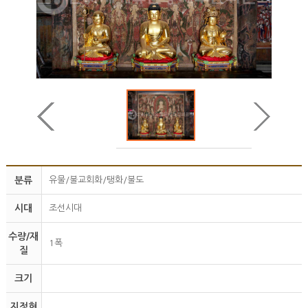
분류
유물/불교회화/탱화/불도
시대
조선시대
수량/재
1폭
질
크기
지정현