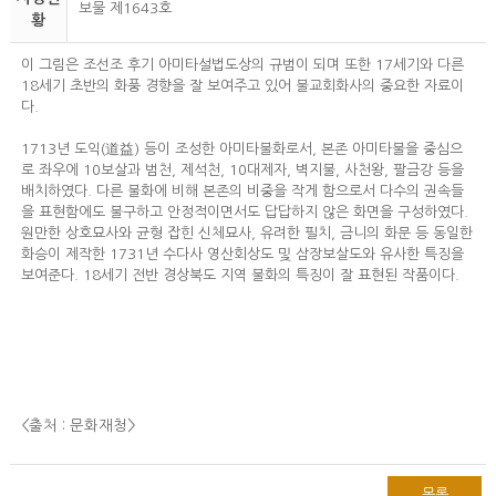
보물 제1643호
황
이 그림은 조선조 후기 아미타설법도상의 규범이 되며 또한 17세기와 다른
18세기 초반의 화풍 경향을 잘 보여주고 있어 불교회화사의 중요한 자료이
다.
1713년 도익(道益) 등이 조성한 아미타불화로서, 본존 아미타불을 중심으
로 좌우에 10보살과 범천, 제석천, 10대제자, 벽지불, 사천왕, 팔금강 등을
배치하였다. 다른 불화에 비해 본존의 비중을 작게 함으로서 다수의 권속들
을 표현함에도 불구하고 안정적이면서도 답답하지 않은 화면을 구성하였다.
원만한 상호묘사와 균형 잡힌 신체묘사, 유려한 필치, 금니의 화문 등 동일한
화승이 제작한 1731년 수다사 영산회상도 및 삼장보살도와 유사한 특징을
보여준다. 18세기 전반 경상북도 지역 불화의 특징이 잘 표현된 작품이다.
<출처 : 문화재청
>
목록