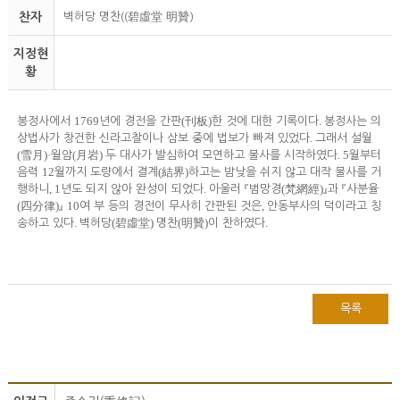
찬자
벽허당 명찬((碧虛堂 明贊)
지정현
황
1769
(
)
.
봉정사에서
년에 경전을 간판
刊板
한 것에 대한 기록이다
봉정사는 의
.
상법사가 창건한 신라고찰이나 삼보 중에 법보가 빠져 있었다
그래서 설월
(
)·
(
)
. 5
雪月
월암
月岩
두 대사가 발심하여 모연하고 불사를 시작하였다
월부터
12
(
)
음력
월까지 도량에서 결계
結界
하고는 밤낮을 쉬지 않고 대작 불사를 거
, 1
.
(
)
행하니
년도 되지 않아 완성이 되었다
아울러
『
범망경
梵網經
』
과
『
사분율
(
)
10
,
四分律
』
여 부 등의 경전이 무사히 간판된 것은
안동부사의 덕이라고 칭
.
(
)
(
)
.
송하고 있다
벽허당
碧虛堂
명찬
明贊
이 찬하였다
목록