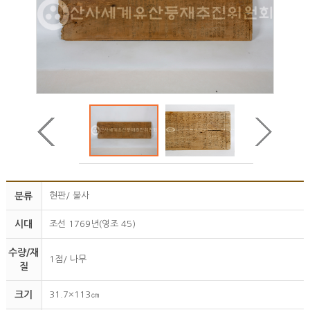
분류
현판/ 불사
시대
조선 1769년(영조 45)
수량/재
1점/ 나무
질
크기
31.7×113㎝