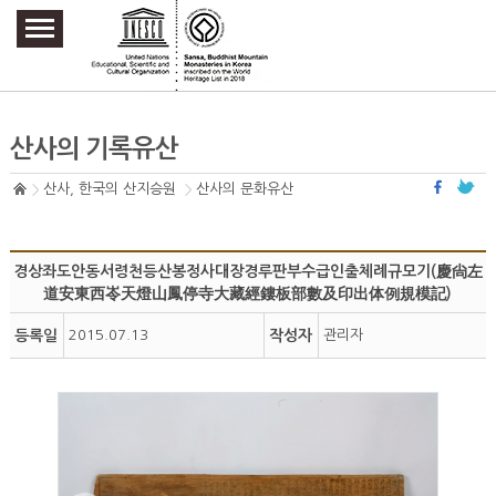
주요메뉴 바로가기
본문 바로가기
하단메뉴 바로가기
산사의 기록유산
산사, 한국의 산지승원
산사의 문화유산
경상좌도안동서령천등산봉정사대장경루판부수급인출체례규모기(慶尙左
道安東西岺天燈山鳳停寺大藏經鏤板部數及印出体例規模記)
등록일
2015.07.13
작성자
관리자