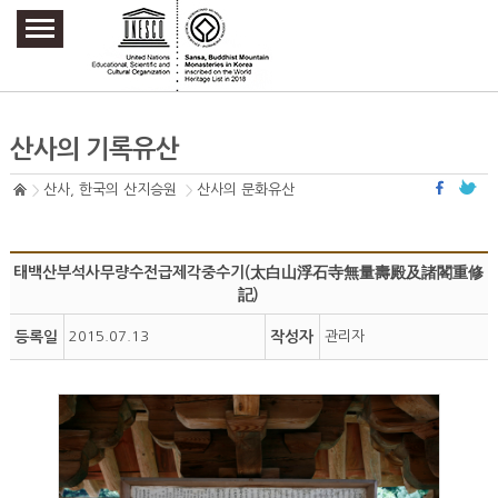
주요메뉴 바로가기
본문 바로가기
하단메뉴 바로가기
산사의 기록유산
산사, 한국의 산지승원
산사의 문화유산
태백산부석사무량수전급제각중수기(太白山浮石寺無量壽殿及諸閣重修
記)
등록일
2015.07.13
작성자
관리자