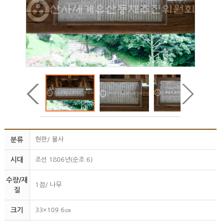
분류
현판/ 불사
시대
조선 1806년(순조 6)
수량/재
1점/ 나무
질
크기
33×109.6㎝