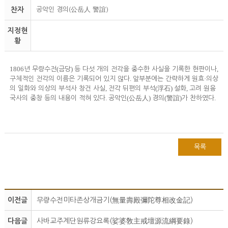
찬자
공악인 경의(公岳人 警誼)
지정현
황
1806
(
)
,
년 무량수전
금당
등 다섯 개의 전각을 중수한 사실을 기록한 현판이나
.
·
구체적인 전각의 이름은 기록되어 있지 않다
앞부분에는 간략하게 원효
의상
,
(
)
,
의 일화와 의상의 부석사 창건 사실
전각 뒤편의 부석
浮石
설화
고려 원융
.
(
)
(
)
.
국사의 중창 등의 내용이 적혀 있다
공악인
公岳人
경의
警誼
가 찬하였다
목록
이전글
무량수전미타존상개금기(無量壽殿彌陀尊相改金記)
다음글
사바교주계단원류강요록(娑婆敎主戒壇源流綱要錄)