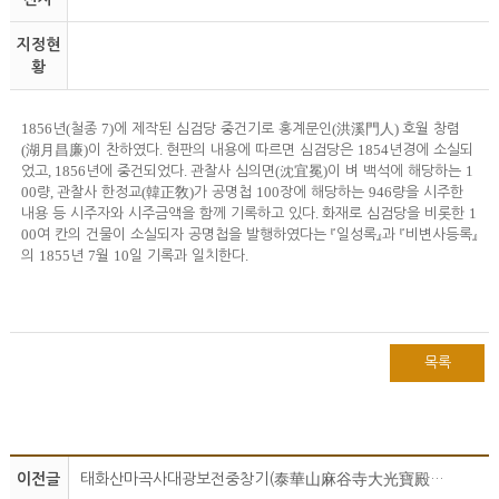
지정현
황
1856
(
7)
(
)
년
철종
에 제작된 심검당 중건기로 홍계문인
洪溪門人
호월 창렴
(
)
.
1854
湖月昌廉
이 찬하였다
현판의 내용에 따르면 심검당은
년경에 소실되
, 1856
.
(
)
1
었고
년에 중건되었다
관찰사 심의면
沈宜冕
이 벼 백석에 해당하는
00
,
(
)
100
946
량
관찰사 한정교
韓正敎
가 공명첩
장에 해당하는
량을 시주한
.
1
내용 등 시주자와 시주금액을 함께 기록하고 있다
화재로 심검당을 비롯한
00
여 칸의 건물이 소실되자 공명첩을 발행하였다는
『
일성록
』
과
『
비변사등록
』
1855
7
10
.
의
년
월
일 기록과 일치한다
목록
이전글
태화산마곡사대광보전중창기(泰華山麻谷寺大光寶殿重創記)