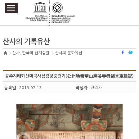
주요메뉴 바로가기
본문 바로가기
하단메뉴 바로가기
산사의 기록유산
산사, 한국의 산지승원
산사의 문화유산
공주지태화산마곡사심검당중건기(公州地泰華山麻谷寺尋劒堂重建記)
등록일
2015.07.13
작성자
관리자