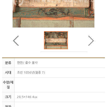
분류
현판/ 중수 불사
시대
조선 1856년(철종 7)
수량/재
질
크기
28.5×146.4㎝
찬자