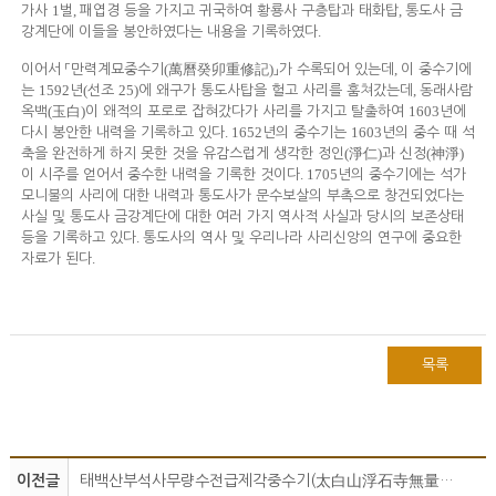
1
,
,
가사
벌
패엽경 등을 가지고 귀국하여 황룡사 구층탑과 태화탑
통도사 금
.
강계단에 이들을 봉안하였다는 내용을 기록하였다
(
)
,
이어서
「
만력계묘중수기
萬曆癸卯重修記
」
가 수록되어 있는데
이 중수기에
1592
(
25)
,
는
년
선조
에 왜구가 통도사탑을 헐고 사리를 훔쳐갔는데
동래사람
(
)
1603
옥백
玉白
이 왜적의 포로로 잡혀갔다가 사리를 가지고 탈출하여
년에
. 1652
1603
다시 봉안한 내력을 기록하고 있다
년의 중수기는
년의 중수 때 석
(
)
(
)
축을 완전하게 하지 못한 것을 유감스럽게 생각한 정인
淨仁
과 신정
神淨
. 1705
이 시주를 얻어서 중수한 내력을 기록한 것이다
년의 중수기에는 석가
모니불의 사리에 대한 내력과 통도사가 문수보살의 부촉으로 창건되었다는
사실 및 통도사 금강계단에 대한 여러 가지 역사적 사실과 당시의 보존상태
.
등을 기록하고 있다
통도사의 역사 및 우리나라 사리신앙의 연구에 중요한
.
자료가 된다
목록
이전글
태백산부석사무량수전급제각중수기(太白山浮石寺無量壽殿及諸閣重修記)