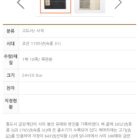
분류
고도서/ 사적
시대
조선 1705년(숙종 31)
수량/재
1책 18쪽/ 목판본
질
크기
24×20.8㎝
찬자
지정현
황
.
1652
(
통도사 금강계단의 사리 봉안 유래와 변천을 기록하였다
책 끝에
년
효
3)
1705
(
31)
.
(
종
과
년
숙종
에 쓴 중수기가 수록되어 있다
책머리에는 고기
古
)
643
(
12)
100
記
를 인용하여 자장이
년
선덕왕
에 당나라에서 사리
매와 금란