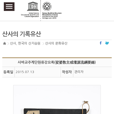
주요메뉴 바로가기
본문 바로가기
하단메뉴 바로가기
산사의 기록유산
산사, 한국의 산지승원
산사의 문화유산
사바교주계단원류강요록(娑婆敎主戒壇源流綱要錄)
등록일
2015.07.13
작성자
관리자