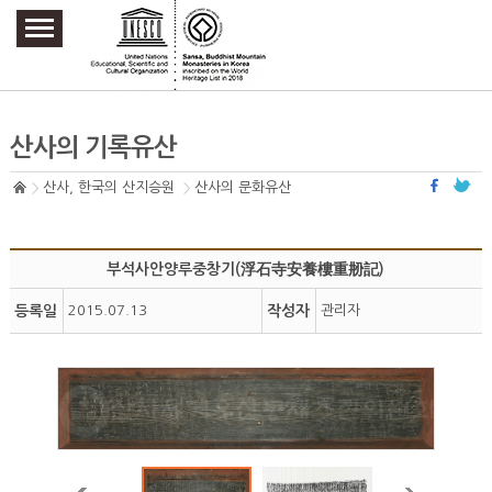
주요메뉴 바로가기
본문 바로가기
하단메뉴 바로가기
산사의 기록유산
산사, 한국의 산지승원
산사의 문화유산
부석사안양루중창기(浮石寺安養樓重刱記)
등록일
2015.07.13
작성자
관리자