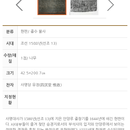
분류
현판/ 중수 불사
시대
조선 1580년(선조 13)
수량/재
1점/ 나무
질
크기
42.5×200.7㎝
찬자
사명당 유정(四溟堂 惟政)
지정현
황
1580
(
13)
1644
사명대사가
년
선조
에 지은 안양루 중창기를
년에 새긴 현판이
.
사대부
다
들이 즐겨 찾던 승경지로서의 부석사의 입지와 안양루에서 보이는
. 1555
장엄한 경관을 흥취 있는 문장으로 표현하였다
년에 화재로 소실되었던