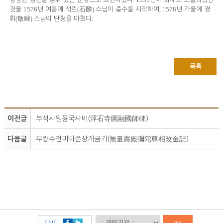
1576
(
)
, 1578
것을
년 여름에 석린
石麟
스님이 중수를 시작하여
년 가을에 경
(
)
.
휘
敬暉
스님이 단청을 마쳤다
목록
이전글
부석사원융국사비(浮石寺圓融國師碑)
다음글
무량수전미타존상개금기(無量壽殿彌陀尊相改金記)
go