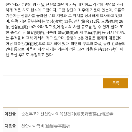
선암사와 주변의 암자 및 산천을 화면에 가득 배치하고 각각의 지명을 자세
.
,
하게 적은 지도 형식의 그림이다
그림 상단의 좌우에 기문이 있는데
오른쪽
기문에는 선암사를 둘러싼 주요 지명과 그 위치를 상세하게 묘사하고 있으
,
(
) 13
,
(
) 12
,
(
) 26
며
왼쪽 기문 끝부분에는 법당
法堂
동
전사
殿舍
동
요방
寮房
,
(
) 19
.
동
산암
山庵
개소라 적고 있어 당시의 사찰 규모를 알 수 있게 한다
또
(
),
(
)
(
)
한 중정의 두 보탑
寶塔
뒤쪽의 철불
鐵佛
과 세 부도
浮屠
등 당시 남아있
,
2
는 유적을 비교적 자세히 적고 있으며
중앙의
층 건물은 현재의 대웅전이
(
)
.
,
아닌 미륵전
彌勒殿
으로 표기되어 있다
화면의 구도와 화풍
등장 건조물의
(1147
)
연대 등으로 미루어 제작 시기는 기문에 적힌 고려 의종 원년
년
이 아
.
닌 조선 후기로 추정되고 있다
목록
이전글
순천부조계산선암사제육창건기(順天府曺溪山僊嵓寺第六創建記)
다음글
선암사사적비(仙巖寺事蹟碑