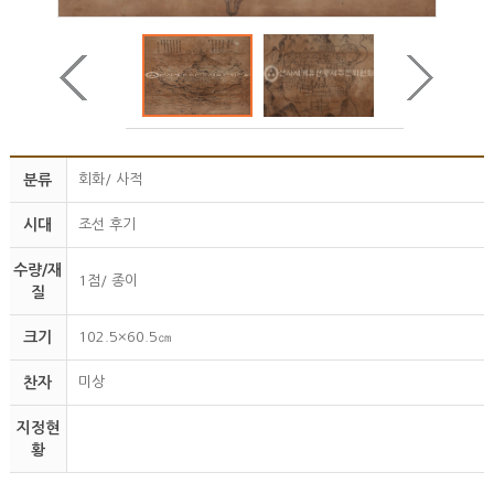
분류
회화/ 사적
시대
조선 후기
수량/재
1점/ 종이
질
크기
102.5×60.5㎝
찬자
미상
지정현
황