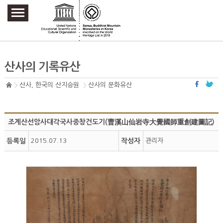
주요메뉴 바로가기
본문 바로가기
하단메뉴 바로가기
산사의 기록유산
산사, 한국의 산지승원
산사의 문화유산
조계산선암사대각국사중창건도기(曹溪山仙岩寺大覺國師重創建圖記)
등록일
2015.07.13
작성자
관리자