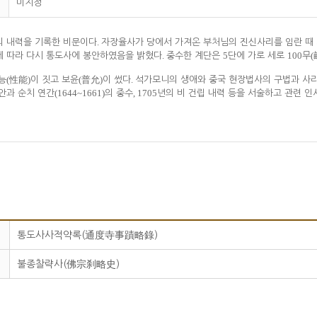
미지정
.
의 내력을 기록한 비문이다
자장율사가 당에서 가져온 부처님의 진신사리를 임란 때
.
5
100
(
에 따라 다시 통도사에 봉안하였음을 밝혔다
중수한 계단은
단에 가로 세로
무
(
)
(
)
.
능
性能
이 짓고 보윤
普允
이 썼다
석가모니의 생애와 중국 현장법사의 구법과 사리
(1644~1661)
, 1705
안과 순치 연간
의 중수
년의 비 건립 내력 등을 서술하고 관련 인
통도사사적약록(通度寺事蹟略錄)
불종찰략사(佛宗刹略史)