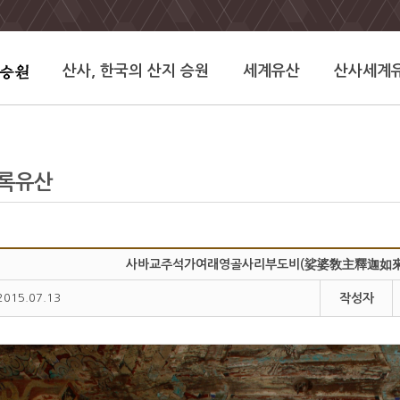
산사, 한국의 산지 승원
세계유산
산사세계
기록유산
사바교주석가여래영골사리부도비(娑婆敎主釋迦如
2015.07.13
작성자