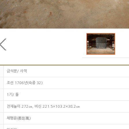
금석문/ 사적
조선 1706년(숙종 32)
1기/ 돌
전체높이 272㎝, 비신 221.5×103.2×38.2㎝
채팽윤(蔡彭胤)