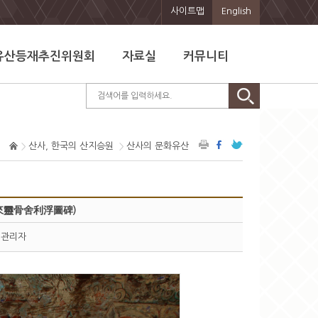
사이트맵
English
유산등재추진위원회
자료실
커뮤니티
산사, 한국의 산지승원
산사의 문화유산
來靈骨舍利浮圖碑)
관리자