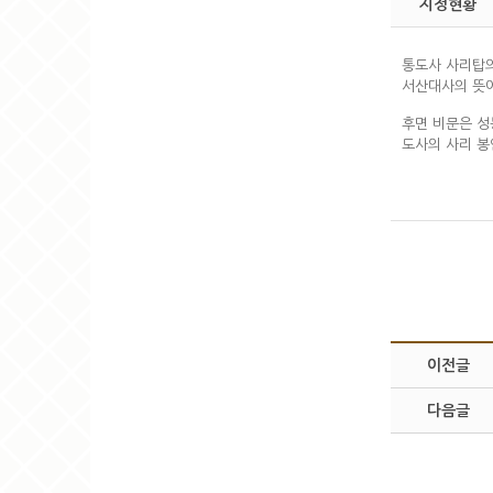
지정현황
통도사 사리탑
서산대사의 뜻
후면 비문은 성
도사의 사리 봉
이전글
다음글