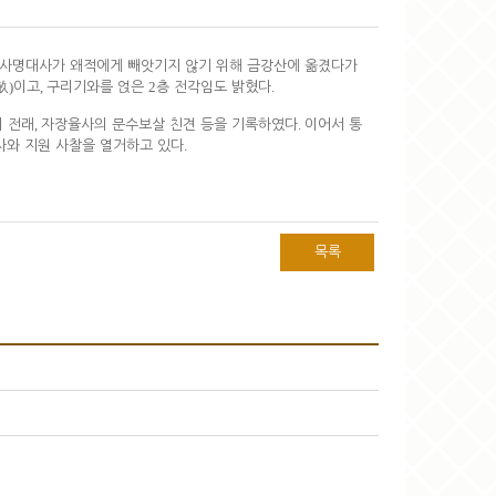
 사명대사가 왜적에게 빼앗기지 않기 위해 금강산에 옮겼다가
)
,
2
.
畝
이고
구리기와를 얹은
층 전각임도 밝혔다
,
.
 전래
자장율사의 문수보살 친견 등을 기록하였다
이어서 통
.
사와 지원 사찰을 열거하고 있다
목록