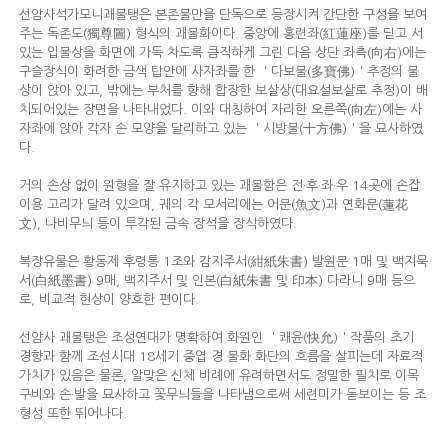
선암사석가모니괘불탱은 본존불만을 단독으로 등장시켜 간단한 구성을 보여
주는 독존도(獨尊圖) 형식의 괘불화이다. 중앙에 홍련좌(紅蓮座)를 딛고 서
있는 입불상을 화면에 가득 차도록 큼직하게 그린 다음 상단 좌측(向右)에는
구슬장식이 화려한 금색 탑안에 사자좌를 한 ＇다보불(多寶佛)＇추정의 불
상이 앉아 있고, 밖에는 부처를 향해 합장한 보살상(대요설보살로 추정)이 배
치되어있는 장면을 나타내었다. 이와 대칭하여 자리한 오른쪽(向左)에는 사
자좌에 앉아 각자 손 모양을 달리하고 있는 ＇시방불(十方佛)＇을 묘사하였
다.
거의 손상 없이 원형을 잘 유지하고 있는 괘불함은 전·후·좌·우 14곳에 손잡
이용 고리가 달려 있으며, 궤의 각 모서리에는 어문(魚文)과 연화문(蓮花
文), 나비무늬 등이 투각된 금속 장석을 장식하였다.
복장유물은 황동제 후령통 1조와 감지주서(紺紙朱書) 발원문 1매 및 백지묵
서(白紙墨書) 9매, 백지주서 및 인본(白紙朱書 및 印本) 다라니 9매 등으
로, 비교적 현상이 양호한 편이다.
선암사 괘불탱은 조성연대가 명확하여 화원인 ＇쾌윤(快允)＇작품의 초기
경향과 함께 조선시대 18세기 중엽 경 불화 화단의 흐름을 살피는데 자료적
가치가 있음은 물론, 알맞은 신체 비례에 유려하면서도 정밀한 필치로 이목
구비와 손·발을 묘사하고 꽃무늬들을 나타냄으로써 세련미가 돋보이는 등 조
형성 또한 뛰어나다.