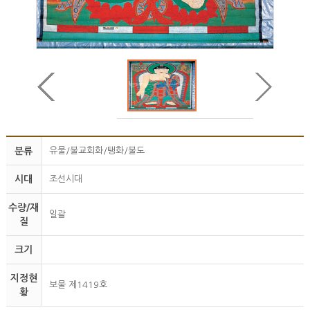
분류
유물/불교회화/탱화/불도
시대
조선시대
수량/재
일괄
질
크기
지정현
보물 제1419호
황