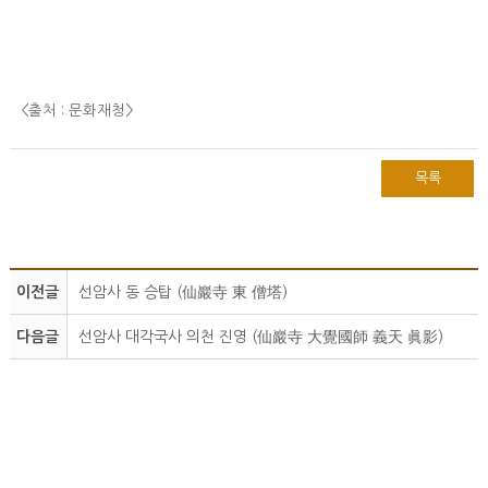
<출처 : 문화재청
>
목록
이전글
선암사 동 승탑 (仙巖寺 東 僧塔)
다음글
선암사 대각국사 의천 진영 (仙巖寺 大覺國師 義天 眞影)