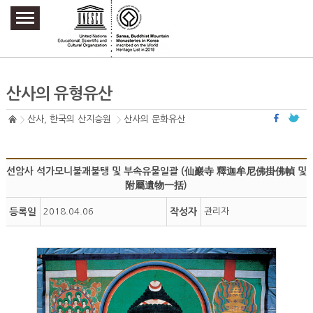
주요메뉴 바로가기
본문 바로가기
하단메뉴 바로가기
산사의 유형유산
산사, 한국의 산지승원
산사의 문화유산
선암사 석가모니불괘불탱 및 부속유물일괄 (仙巖寺 釋迦牟尼佛掛佛幀 및
附屬遺物一括)
등록일
2018.04.06
작성자
관리자