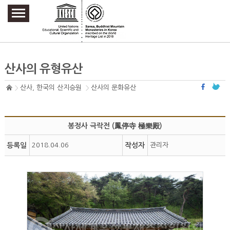
주요메뉴 바로가기
본문 바로가기
하단메뉴 바로가기
산사의 유형유산
산사, 한국의 산지승원
산사의 문화유산
봉정사 극락전 (鳳停寺 極樂殿)
등록일
2018.04.06
작성자
관리자