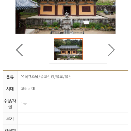
분류
유적건조물/종교신앙/불교/불전
시대
고려시대
수량/재
1동
질
크기
지정현