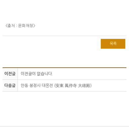
<출처 : 문화재청
>
목록
이전글
이전글이 없습니다.
다음글
안동 봉정사 대웅전 (安東 鳳停寺 大雄殿)