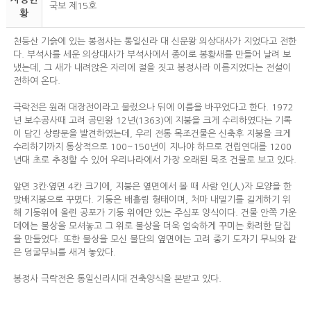
국보 제15호
황
천등산 기슭에 있는 봉정사는 통일신라 대 신문왕 의상대사가 지었다고 전한
다. 부석사를 세운 의상대사가 부석사에서 종이로 봉황새를 만들어 날려 보
냈는데, 그 새가 내려앉은 자리에 절을 짓고 봉정사라 이름지었다는 전설이
전하여 온다.
극락전은 원래 대장전이라고 불렀으나 뒤에 이름을 바꾸었다고 한다. 1972
년 보수공사때 고려 공민왕 12년(1363)에 지붕을 크게 수리하였다는 기록
이 담긴 상량문을 발견하였는데, 우리 전통 목조건물은 신축후 지붕을 크게
수리하기까지 통상적으로 100~150년이 지나야 하므로 건립연대를 1200
년대 초로 추정할 수 있어 우리나라에서 가장 오래된 목조 건물로 보고 있다.
앞면 3칸·옆면 4칸 크기에, 지붕은 옆면에서 볼 때 사람 인(人)자 모양을 한
맞배지붕으로 꾸몄다. 기둥은 배흘림 형태이며, 처마 내밀기를 길게하기 위
해 기둥위에 올린 공포가 기둥 위에만 있는 주심포 양식이다. 건물 안쪽 가운
데에는 불상을 모셔놓고 그 위로 불상을 더욱 엄숙하게 꾸미는 화려한 닫집
을 만들었다. 또한 불상을 모신 불단의 옆면에는 고려 중기 도자기 무늬와 같
은 덩굴무늬를 새겨 놓았다.
봉정사 극락전은 통일신라시대 건축양식을 본받고 있다.