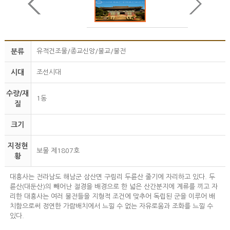
분류
유적건조물/종교신앙/불교/불전
시대
조선시대
수량/재
1동
질
크기
지정현
보물 제1807호
황
대흥사는 전라남도 해남군 삼산면 구림리 두륜산 줄기에 자리하고 있다. 두
륜산(대둔산)의 빼어난 절경을 배경으로 한 넓은 산간분지에 계류를 끼고 자
리한 대흥사는 여러 불전들을 지형적 조건에 맞추어 독립된 군을 이루어 배
치함으로써 정연한 가람배치에서 느낄 수 없는 자유로움과 조화를 느낄 수
있다.