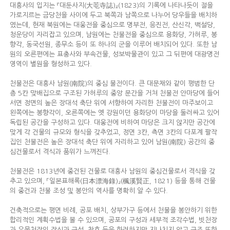
대흥사의 입지는 『대둔사지(大芚寺誌)』(1823)의 기록에 나타나듯이 절을
가로지르는 금당천을 사이에 두고 북쪽과 남쪽으로 나누어 당우들을 배치하
였는데, 현재 북원에는 대웅전을 중심으로 명부전, 응진전, 산신각, 백설당,
청운당이 자리잡고 있으며, 남원에는 천불전을 중심으로 용화당, 가허루, 봉
향각, 동국선원, 종무소 등이 또 하나의 군을 이루어 배치되어 있다. 또한 남
원의 오른편에는 표충사와 부속건물, 성보박물관이 있고 그 뒤편에 대광명전
영역이 별원을 형성하고 있다.
천불전은 대흥사 남원(南院)의 중심 불전이다. 큰 대문채와 같이 평범한 단
층 5칸 맞배집으로 구조된 가허루의 중앙 문간을 거쳐 천불전 안마당에 들어
서면 정면의 높은 장대석 축단 위에 서향하여 자리한 천불전이 마주보이고
왼쪽에는 봉향각이, 오른쪽에는 옛 강원이던 용화당이 마당을 둘러싸고 있어
독립된 공간을 구성하고 있다. 대웅전에 비하여 마당은 크지 않지만 공간에
맞게 각 건물의 규모와 형식을 갖추었고, 정면 3칸, 측면 3칸의 다포계 팔작
집인 천불전은 높은 장대석 축단 위에 자리하고 있어 남원(南院) 공간의 중
심건물로서 격식과 품위가 느껴진다.
천불전은 1813년에 중건된 건물로 대흥사 남원의 중심건물로서 격식을 갖
추고 있으며, 「일본표해록(日本漂海錄)」(楓溪賢正, 1821) 등을 통해 건물
의 중건과 천불 조성 및 봉안의 역사를 명확히 알 수 있다.
건축적으로는 평면 비례, 공포 배치, 상부가구 등에서 천불을 봉안하기 위한
합리적인 계획수법을 볼 수 있으며, 공포의 구성과 세부적 조각수법, 빗천장
과 우물천장의 장식과 구성, 창호 등은 화려하지만 지나치지 않고 구조 또한