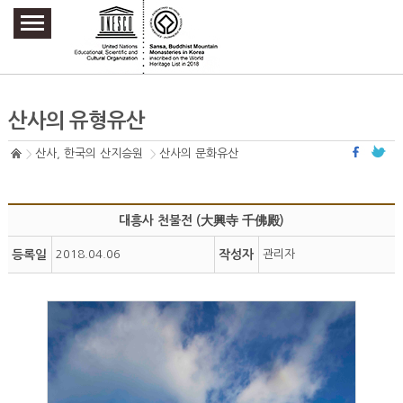
주요메뉴 바로가기
본문 바로가기
하단메뉴 바로가기
산사의 유형유산
산사, 한국의 산지승원
산사의 문화유산
대흥사 천불전 (大興寺 千佛殿)
등록일
2018.04.06
작성자
관리자