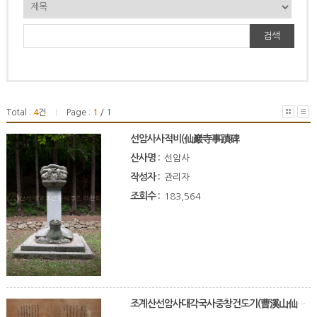
검색
Total :
4
건
Page :
1
/ 1
|
선암사사적비(仙巖寺事蹟碑
산사명 :
선암사
작성자 :
관리자
조회수 :
183,564
조계산선암사대각국사중창건도기(曹溪山仙岩寺大覺國師重創建圖記)