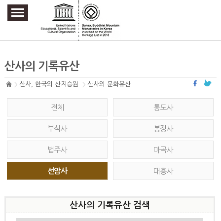
주요메뉴 바로가기
본문 바로가기
하단메뉴 바로가기
산사의 기록유산
산사, 한국의 산지승원
산사의 문화유산
전체
통도사
부석사
봉정사
법주사
마곡사
선암사
대흥사
산사의 기록유산 검색