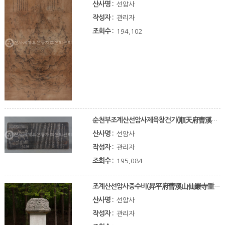
산사명 :
선암사
작성자 :
관리자
조회수 :
194,102
순천부조계산선암사제육창건기(順天府曺溪山僊嵓寺第六創建記)
산사명 :
선암사
작성자 :
관리자
조회수 :
195,084
조계산선암사중수비(昇平府曹溪山仙巖寺重修碑)
산사명 :
선암사
작성자 :
관리자