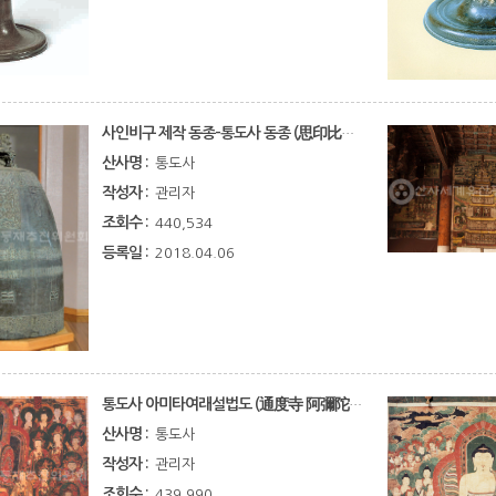
사인비구 제작 동종-통도사 동종 (思印比丘 製作 銅鍾 - 通度寺 銅鍾)
산사명 :
통도사
작성자 :
관리자
조회수 :
440,534
등록일 :
2018.04.06
통도사 아미타여래설법도 (通度寺 阿彌陀如來說法圖)
산사명 :
통도사
작성자 :
관리자
조회수 :
439,990