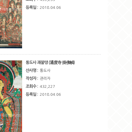
등록일 :
2018.04.06
통도사 괘불탱 (通度寺 掛佛幀)
산사명 :
통도사
작성자 :
관리자
조회수 :
432,227
등록일 :
2018.04.06