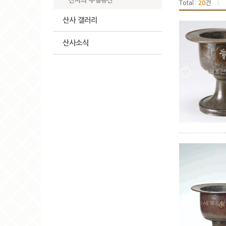
산사의 무형유산
Total :
20
건
|
산사 갤러리
산사소식