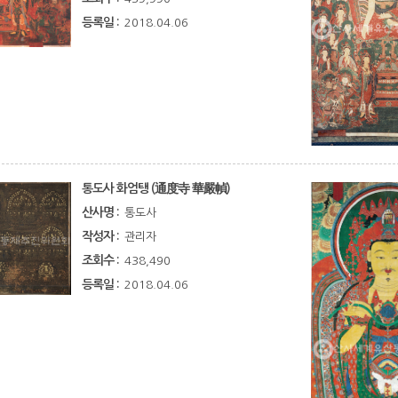
등록일 :
2018.04.06
통도사 화엄탱 (通度寺 華嚴幀)
산사명 :
통도사
작성자 :
관리자
조회수 :
438,490
등록일 :
2018.04.06