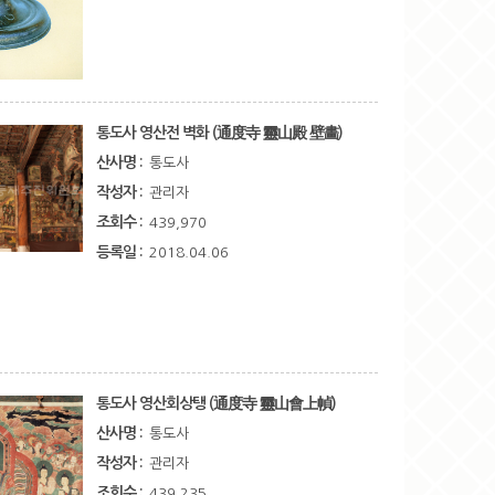
통도사 영산전 벽화 (通度寺 靈山殿 壁畵)
산사명 :
통도사
작성자 :
관리자
조회수 :
439,970
등록일 :
2018.04.06
통도사 영산회상탱 (通度寺 靈山會上幀)
산사명 :
통도사
작성자 :
관리자
조회수 :
439,235