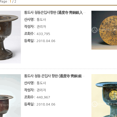
Page :
1
/ 2
통도사 청동은입사향완 (通度寺 靑銅銀入絲香垸)
산사명 :
통도사
작성자 :
관리자
조회수 :
433,795
등록일 :
2018.04.06
통도사 청동 은입사 향완 (通度寺 靑銅 銀入絲 香垸)
산사명 :
통도사
작성자 :
관리자
조회수 :
440,967
등록일 :
2018.04.06