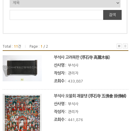
검색
Total :
11
건
Page :
1
/ 2
|
부석사 고려목판 (浮石寺 高麗木板)
산사명 :
부석사
작성자 :
관리자
조회수 :
433,887
부석사 오불회 괘불탱 (浮石寺 五佛會 掛佛幀)
산사명 :
부석사
작성자 :
관리자
조회수 :
441,876