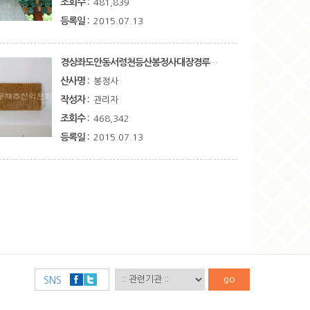
조회수 :
481,839
등록일 :
2015.07.13
경상좌도안동서령천등산봉정사대장경루판부수급인출체례규모기(慶尙左道安東西岺天燈山鳳停寺大藏經鏤板部數及印出体例規模記)
산사명 :
봉정사
작성자 :
관리자
조회수 :
468,342
등록일 :
2015.07.13
go
SNS