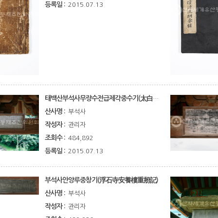
등록일 :
2015.07.13
태백산부석사무량수전급제각중수기(太白山浮石寺無量壽殿及諸閣重修記)
산사명 :
부석사
작성자 :
관리자
조회수 :
484,892
등록일 :
2015.07.13
부석사안양루중창기(浮石寺安養樓重刱記)
산사명 :
부석사
작성자 :
관리자