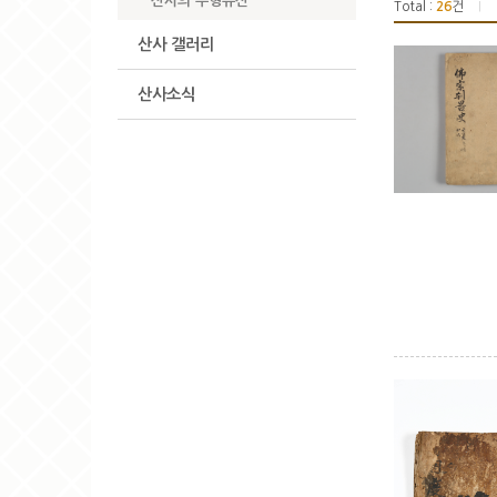
산사의 무형유산
Total :
26
건
|
산사 갤러리
산사소식