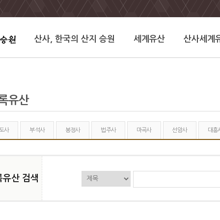
산사, 한국의 산지 승원
세계유산
산사세계
기록유산
도사
부석사
봉정사
법주사
마곡사
선암사
대흥
록유산 검색