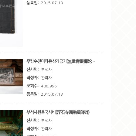
등록일 :
2015.07.13
무량수전미타존상개금기(無量壽殿彌陀尊相改金記)
산사명 :
부석사
작성자 :
관리자
조회수 :
486,996
등록일 :
2015.07.13
부석사원융국사비(浮石寺圓融國師碑)
산사명 :
부석사
작성자 :
관리자