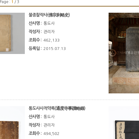
Page :
1
/ 3
불종찰략사(佛宗刹略史)
산사명 :
통도사
작성자 :
관리자
조회수 :
462,133
등록일 :
2015.07.13
통도사사적약록(通度寺事蹟略錄)
산사명 :
통도사
작성자 :
관리자
조회수 :
494,502