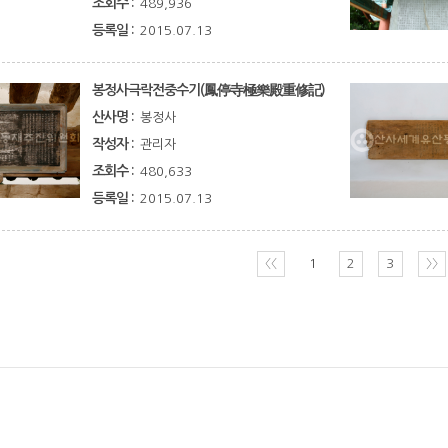
조회수 :
489,936
등록일 :
2015.07.13
봉정사극락전중수기(鳳停寺極樂殿重修記)
산사명 :
봉정사
작성자 :
관리자
조회수 :
480,633
등록일 :
2015.07.13
〈〈
1
2
3
〉〉