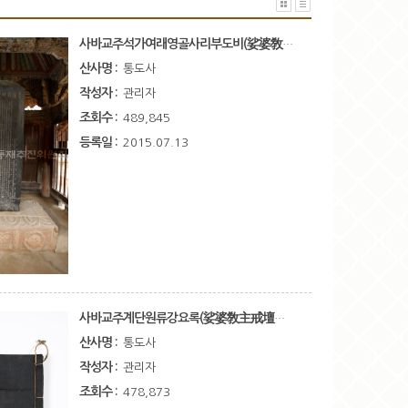
사바교주석가여래영골사리부도비(娑婆敎主釋迦如來靈骨舍利浮圖碑)
산사명 :
통도사
작성자 :
관리자
조회수 :
489,845
등록일 :
2015.07.13
사바교주계단원류강요록(娑婆敎主戒壇源流綱要錄)
산사명 :
통도사
작성자 :
관리자
조회수 :
478,873