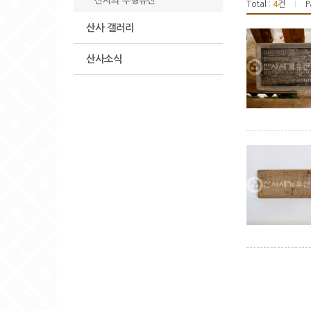
산사의 무형유산
Total :
4
건
P
|
산사 갤러리
산사소식