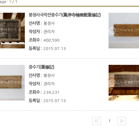
age :
1
/ 1
봉정사극락전중수기(鳳停寺極樂殿重修記)
산사명 :
봉정사
작성자 :
관리자
조회수 :
480,590
등록일 :
2015.07.13
중수기(重修記)
산사명 :
봉정사
작성자 :
관리자
조회수 :
234,231
등록일 :
2015.07.13
〈〈
1
〉〉