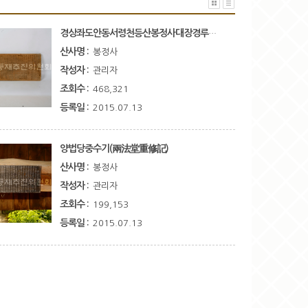
경상좌도안동서령천등산봉정사대장경루판부수급인출체례규모기(慶尙左道安東西岺天燈山鳳停寺大藏經鏤板部數及印出体例規模記)
산사명 :
봉정사
작성자 :
관리자
조회수 :
468,321
등록일 :
2015.07.13
양법당중수기(兩法堂重修記)
산사명 :
봉정사
작성자 :
관리자
조회수 :
199,153
등록일 :
2015.07.13