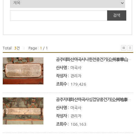
검색
Total :
3
건
Page :
1
/ 1
|
공주태화산마곡사나한전중건기(公州泰華山麻谷寺羅漢殿重建記)
산사명 :
마곡사
작성자 :
관리자
조회수 :
179,426
공주지태화산마곡사심검당중건기(公州地泰華山麻谷寺尋劒堂重建記)
산사명 :
마곡사
작성자 :
관리자
조회수 :
186,163