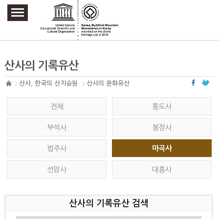
주요메뉴 바로가기
본문 바로가기
하단메뉴 바로가기
산사의 기록유산
산사, 한국의 산지승원
산사의 문화유산
전체
통도사
부석사
봉정사
법주사
마곡사
선암사
대흥사
산사의 기록유산 검색