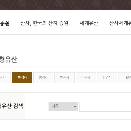
산사, 한국의 산지 승원
세계유산
산사세계
유형유산
도사
부석사
봉정사
법주사
마곡사
선암사
대흥
형유산 검색