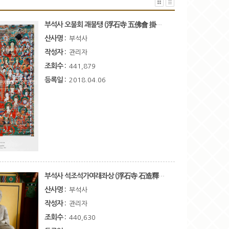
부석사 오불회 괘불탱 (浮石寺 五佛會 掛佛幀)
산사명 :
부석사
작성자 :
관리자
조회수 :
441,879
등록일 :
2018.04.06
부석사 석조석가여래좌상 (浮石寺 石造釋迦如來坐像)
산사명 :
부석사
작성자 :
관리자
조회수 :
440,630