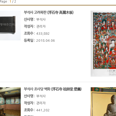
Page :
1
/ 2
부석사 고려목판 (浮石寺 高麗木板)
산사명 :
부석사
작성자 :
관리자
조회수 :
433,892
등록일 :
2018.04.06
부석사 조사당 벽화 (浮石寺 祖師堂 壁畵)
산사명 :
부석사
작성자 :
관리자
조회수 :
441,202