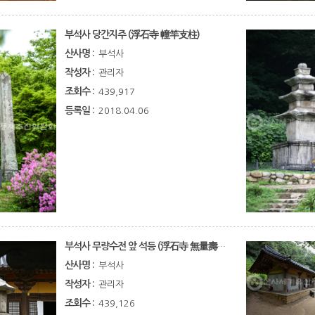
부석사 당간지주 (浮石寺 幢竿支柱)
산사명 :
부석사
작성자 :
관리자
조회수 :
439,917
등록일 :
2018.04.06
부석사 무량수전 앞 석등 (浮石寺 無量壽殿 앞 石燈)
산사명 :
부석사
작성자 :
관리자
조회수 :
439,126