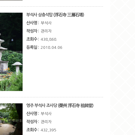
부석사 삼층석탑 (浮石寺 三層石塔)
산사명 :
부석사
작성자 :
관리자
조회수 :
438,868
등록일 :
2018.04.06
영주 부석사 조사당 (榮州 浮石寺 祖師堂)
산사명 :
부석사
작성자 :
관리자
조회수 :
432,395