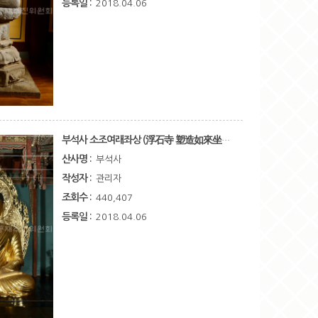
등록일 :
2018.04.06
부석사 소조여래좌상 (浮石寺 塑造如來坐像)
산사명 :
부석사
작성자 :
관리자
조회수 :
440,407
등록일 :
2018.04.06