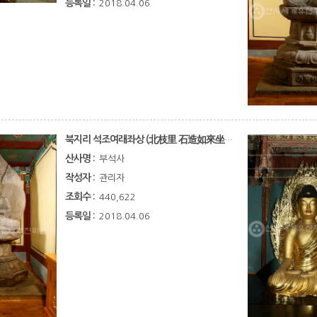
등록일 :
2018.04.06
북지리 석조여래좌상 (北枝里 石造如來坐像)
산사명 :
부석사
작성자 :
관리자
조회수 :
440,622
등록일 :
2018.04.06