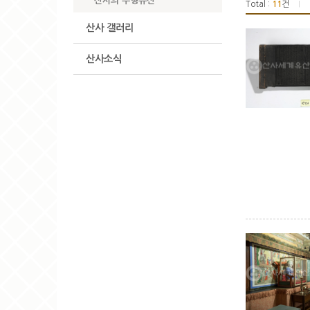
산사의 무형유산
Total :
11
건
|
산사 갤러리
산사소식