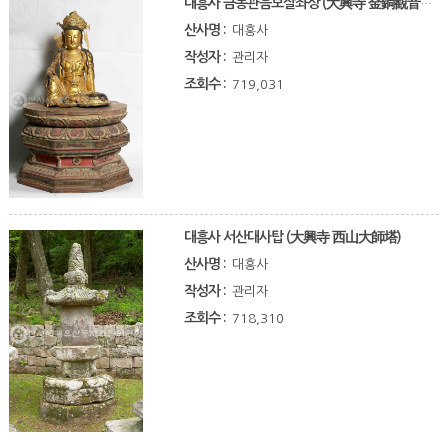
대흥사 금동관음보살좌상 (大興寺 金銅觀音菩薩坐像)
산사명 :
대흥사
작성자 :
관리자
조회수 :
719,031
대흥사 서산대사탑 (大興寺 西山大師塔)
산사명 :
대흥사
작성자 :
관리자
조회수 :
718,310