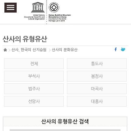
주요메뉴 바로가기
본문 바로가기
하단메뉴 바로가기
산사의 유형유산
산사, 한국의 산지승원
산사의 문화유산
전체
통도사
부석사
봉정사
법주사
마곡사
선암사
대흥사
산사의 유형유산 검색