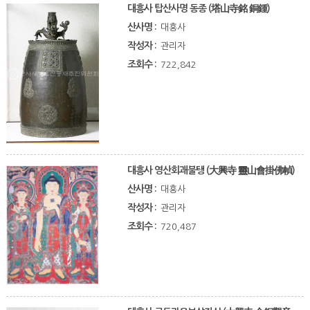
대흥사 탑산사명 동종 (塔山寺銘 銅鍾)
산사명 :
대흥사
작성자 :
관리자
조회수 :
722,842
대흥사 영산회괘불탱 (大興寺 靈山會掛佛幀)
산사명 :
대흥사
작성자 :
관리자
조회수 :
720,487