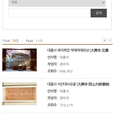
검색
Total :
79
건
Page :
1
/ 8
|
대흥사 북미륵암 마애여래좌상 (大興寺 北彌勒庵 磨崖如來坐像)
산사명 :
대흥사
작성자 :
관리자
조회수 :
696,952
대흥사 서산대사유물 (大興寺 西山大師遺物)
산사명 :
대흥사
작성자 :
관리자
조회수 :
720,215