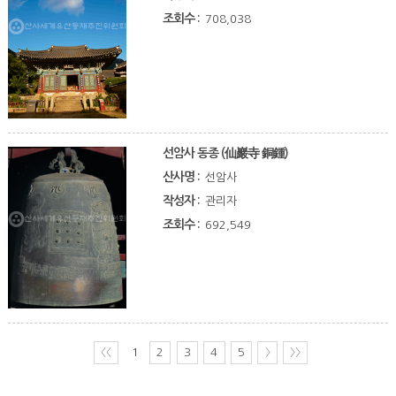
조회수 :
708,038
선암사 동종 (仙巖寺 銅鍾)
산사명 :
선암사
작성자 :
관리자
조회수 :
692,549
〈〈
1
2
3
4
5
〉
〉〉