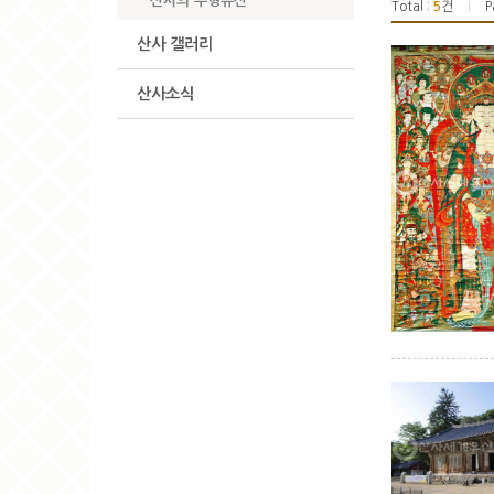
산사의 무형유산
Total :
5
건
P
|
산사 갤러리
산사소식