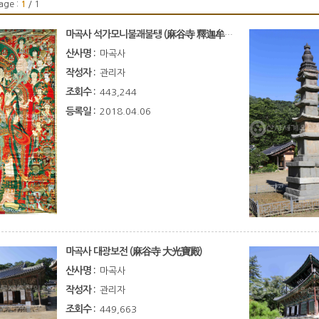
age :
1
/ 1
마곡사 석가모니불괘불탱 (麻谷寺 釋迦牟尼佛掛佛幀)
산사명 :
마곡사
작성자 :
관리자
조회수 :
443,244
등록일 :
2018.04.06
마곡사 대광보전 (麻谷寺 大光寶殿)
산사명 :
마곡사
작성자 :
관리자
조회수 :
449,663