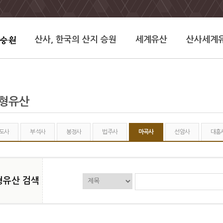
산사, 한국의 산지 승원
세계유산
산사세계
유형유산
도사
부석사
봉정사
법주사
마곡사
선암사
대흥
형유산 검색