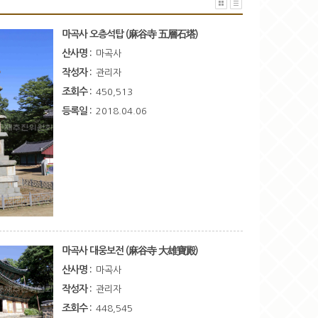
마곡사 오층석탑 (麻谷寺 五層石塔)
산사명 :
마곡사
작성자 :
관리자
조회수 :
450,513
등록일 :
2018.04.06
마곡사 대웅보전 (麻谷寺 大雄寶殿)
산사명 :
마곡사
작성자 :
관리자
조회수 :
448,545