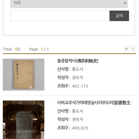
검색
Total :
4
건
Page :
1
/ 1
|
불종찰략사(佛宗刹略史)
산사명 :
통도사
작성자 :
관리자
조회수 :
462,115
사바교주석가여래영골사리부도비(娑婆敎主釋迦如來靈骨舍利浮圖碑)
산사명 :
통도사
작성자 :
관리자
조회수 :
489,828