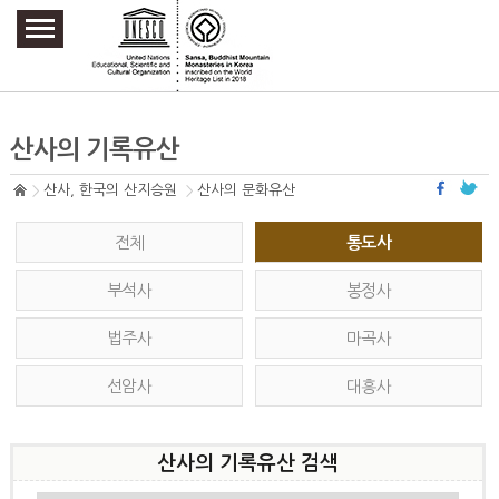
주요메뉴 바로가기
본문 바로가기
하단메뉴 바로가기
산사의 기록유산
산사, 한국의 산지승원
산사의 문화유산
전체
통도사
부석사
봉정사
법주사
마곡사
선암사
대흥사
산사의 기록유산 검색