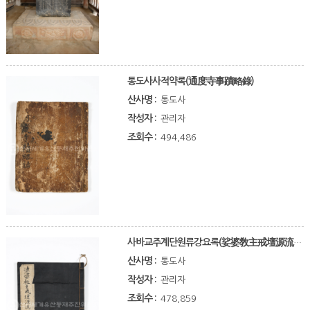
통도사사적약록(通度寺事蹟略錄)
산사명 :
통도사
작성자 :
관리자
조회수 :
494,486
사바교주계단원류강요록(娑婆敎主戒壇源流綱要錄)
산사명 :
통도사
작성자 :
관리자
조회수 :
478,859