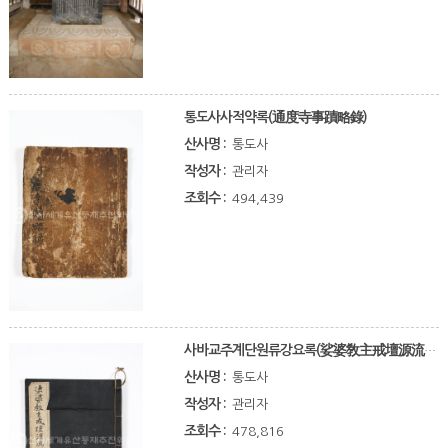
통도사사적약록(通度寺事蹟略錄)
산사명 :
통도사
작성자 :
관리자
조회수 :
494,439
사바교주계단원류강요록(娑婆敎主戒壇源流綱要錄)
산사명 :
통도사
작성자 :
관리자
조회수 :
478,816