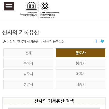
주요메뉴 바로가기
본문 바로가기
하단메뉴 바로가기
산사의 기록유산
산사, 한국의 산지승원
산사의 문화유산
전체
통도사
부석사
봉정사
법주사
마곡사
선암사
대흥사
산사의 기록유산 검색