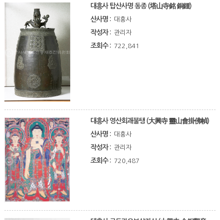
대흥사 탑산사명 동종 (塔山寺銘 銅鍾)
산사명 :
대흥사
작성자 :
관리자
조회수 :
722,841
대흥사 영산회괘불탱 (大興寺 靈山會掛佛幀)
산사명 :
대흥사
작성자 :
관리자
조회수 :
720,487