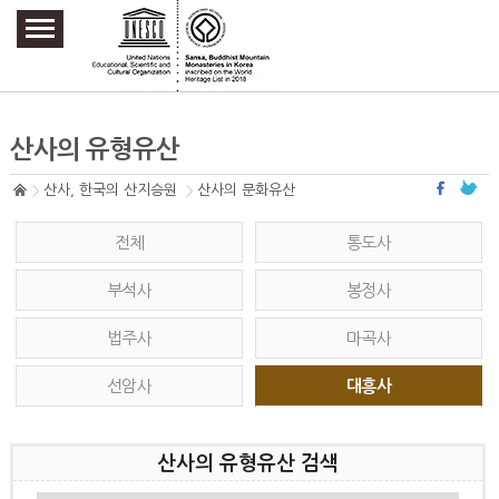
주요메뉴 바로가기
본문 바로가기
하단메뉴 바로가기
산사의 유형유산
산사, 한국의 산지승원
산사의 문화유산
전체
통도사
부석사
봉정사
법주사
마곡사
선암사
대흥사
산사의 유형유산 검색