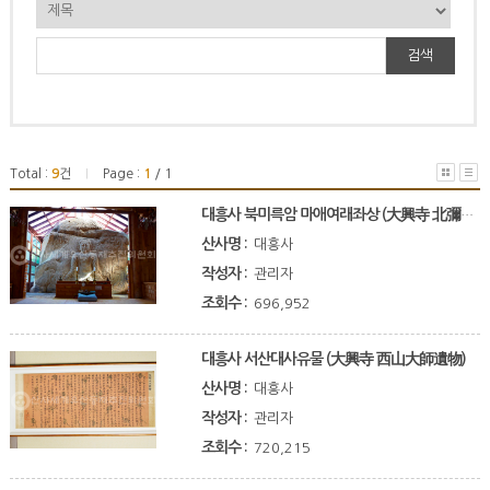
검색
Total :
9
건
Page :
1
/ 1
|
대흥사 북미륵암 마애여래좌상 (大興寺 北彌勒庵 磨崖如來坐像)
산사명 :
대흥사
작성자 :
관리자
조회수 :
696,952
대흥사 서산대사유물 (大興寺 西山大師遺物)
산사명 :
대흥사
작성자 :
관리자
조회수 :
720,215