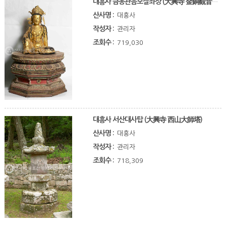
대흥사 금동관음보살좌상 (大興寺 金銅觀音菩薩坐像)
산사명 :
대흥사
작성자 :
관리자
조회수 :
719,030
대흥사 서산대사탑 (大興寺 西山大師塔)
산사명 :
대흥사
작성자 :
관리자
조회수 :
718,309