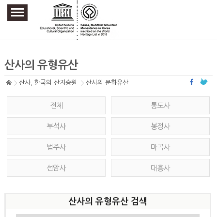
주요메뉴 바로가기
본문 바로가기
하단메뉴 바로가기
산사의 유형유산
산사, 한국의 산지승원
산사의 문화유산
전체
통도사
부석사
봉정사
법주사
마곡사
선암사
대흥사
산사의 유형유산 검색