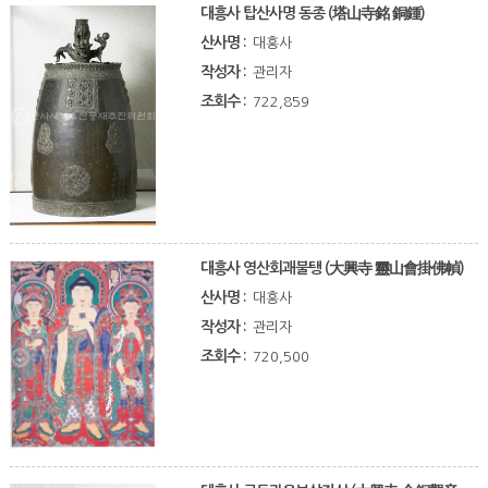
대흥사 탑산사명 동종 (塔山寺銘 銅鍾)
산사명 :
대흥사
작성자 :
관리자
조회수 :
722,859
대흥사 영산회괘불탱 (大興寺 靈山會掛佛幀)
산사명 :
대흥사
작성자 :
관리자
조회수 :
720,500