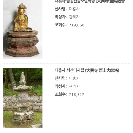
대흥사 금동관음보살좌상 (大興寺 金銅觀音菩薩坐像)
산사명 :
대흥사
작성자 :
관리자
조회수 :
719,050
대흥사 서산대사탑 (大興寺 西山大師塔)
산사명 :
대흥사
작성자 :
관리자
조회수 :
718,327