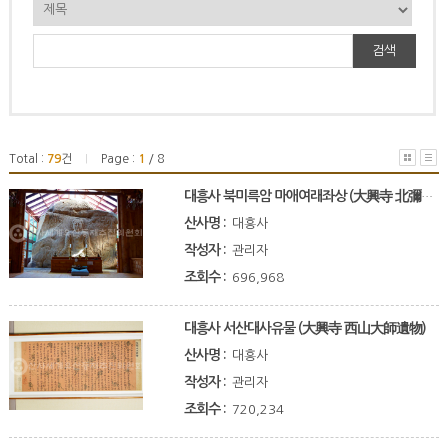
검색
Total :
79
건
Page :
1
/ 8
|
대흥사 북미륵암 마애여래좌상 (大興寺 北彌勒庵 磨崖如來坐像)
산사명 :
대흥사
작성자 :
관리자
조회수 :
696,968
대흥사 서산대사유물 (大興寺 西山大師遺物)
산사명 :
대흥사
작성자 :
관리자
조회수 :
720,234