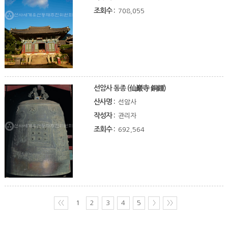
조회수 :
708,055
선암사 동종 (仙巖寺 銅鍾)
산사명 :
선암사
작성자 :
관리자
조회수 :
692,564
〈〈
1
2
3
4
5
〉
〉〉