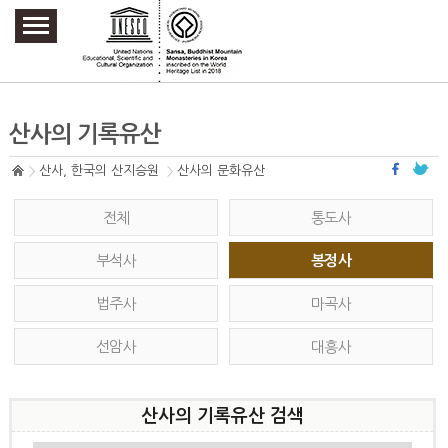
주요메뉴 바로가기
본문 바로가기
하단메뉴 바로가기
산사의 기록유산
산사, 한국의 산지승원
산사의 문화유산
전체
통도사
부석사
봉정사
법주사
마곡사
선암사
대흥사
산사의 기록유산 검색