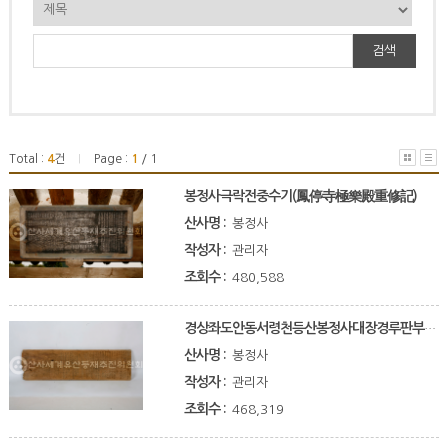
검색
Total :
4
건
Page :
1
/ 1
|
봉정사극락전중수기(鳳停寺極樂殿重修記)
산사명 :
봉정사
작성자 :
관리자
조회수 :
480,588
경상좌도안동서령천등산봉정사대장경루판부수급인출체례규모기(慶尙左道安東西岺天燈山鳳停寺大藏經鏤板部數及印出体例規模記)
산사명 :
봉정사
작성자 :
관리자
조회수 :
468,319