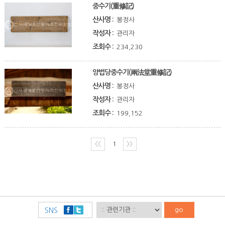
중수기(重修記)
산사명 :
봉정사
작성자 :
관리자
조회수 :
234,230
양법당중수기(兩法堂重修記)
산사명 :
봉정사
작성자 :
관리자
조회수 :
199,152
〈〈
1
〉〉
go
SNS