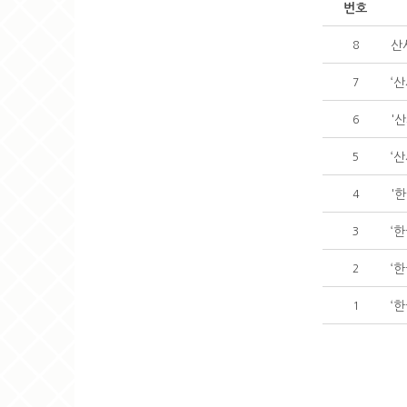
번호
산
8
‘ 
7
'
6
‘
5
'
4
‘
3
‘
2
‘
1