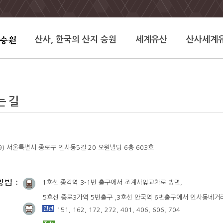
산사, 한국의 산지 승원
세계유산
산사세계
는 길
49) 서울특별시 종로구 인사동5길 20 오원빌딩 6층 603호
법 :
1호선 종각역 3-1번 출구에서 조계사앞교차로 방면,
5호선 종로3가역 5번출구 ,3호선 안국역 6번출구에서 인사동네거
151, 162, 172, 272, 401, 406, 606, 704