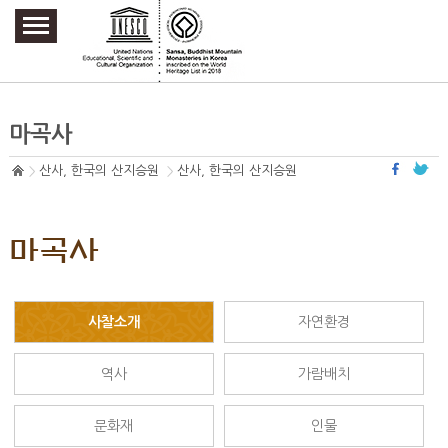
주요메뉴 바로가기
본문 바로가기
하단메뉴 바로가기
마곡사
산사, 한국의 산지승원
산사, 한국의 산지승원
마곡사
사찰소개
자연환경
역사
가람배치
문화재
인물