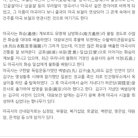
‘긴골절’이나 ‘삼골절’ 등의 우리말이 ‘장곡사’나 ‘마곡사’ 같은 한자어로 바뀌게 되
었고, 그 이름이 마곡이다 보니 중국의 마곡 보철이 연상되어 그 관계 속에서 창
건주를 마곡 보철과 연관시킨 것으로 여기기도 한다.
마곡사는 화승(畵僧) 계보로도 유명해 남방화소(南方畵所)라 불릴 정도로 수많
은 화승을 대대로 배출하였다. 대광보전의 후불벽 뒤편에는 수월백의관음보살도
(水月白衣觀音菩薩圖)가 그려져 있는데, 이것은 많은 화승을 배출한 마곡사의
전통을 잘 보여준다. 금호(錦湖)-보응(普應)-일섭(日燮)으로 이어지는 화승의
계보를 지니고 있으며, 최근 우리나라 불화의 거장인 송광사의 승려 석정(石鼎,)
도 마곡사의 화승 일섭에게 불화를 배웠다고 한다.
마곡사는 구한말 독립운동가였던 백범(白凡) 김구(金九)와도 깊은 인연이 있다.
김구는 명성황후 시해에 참가했던 일본인 장교를 죽인 죄로 인천형무소에서 옥
살이를 하던 중 탈옥하였다. 그 후 마곡사에서 숨어 지내다가 하은당(荷隱堂)을
은사로 출가하여 법명을 원종(圓宗)이라 했다고 한다. 김구가 지냈던 백범당에
는 김구의 사진이 있으며, 대광보전 앞에는 김구가 광복 후에 마곡사 시절을 회
상하며 심었다는 향나무가 있다.
마곡사의 산내암자로는 심정암, 부용암, 북가섭암, 토굴암, 백련암, 영은암, 대원
암, 은적암 등 8개 암자가 있다.