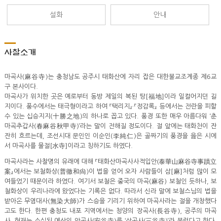
설화
안내
사찰소개
마곡사(麻谷寺)는 충청남도 공주시 태화산에 자리 잡은 대한불교조계종 제6교
구 본사이다.
마곡사가 위치한 곳은 예로부터 동방 제일의 복된 땅[福地]이라 일컬어지던 길
지이다. 풍수에서는 태극형이라고 하여 『택리지』·『정감록』 등에서는 전란을 피할
수 있는 십승지지(十勝之地)의 하나로 꼽고 있다. 풍경 또한 매우 아름다워 ‘춘
마곡추갑사(春麻谷秋甲寺)’라는 말이 전해질 정도이다. 절 앞에는 태화천이 잔
잔히 흐르는데, 조선시대 문인인 이순인(李純仁)은 골짜기의 풍경을 읊은 시에
서 마곡사를 물절[水寺]이라고 칭하기도 하였다.
마곡사라는 사찰명의 유래에 대해 『태화산마곡사사적입안(泰華山麻谷寺事蹟立
案』에서는 보철화상(普徹和尙)이 법을 얻어 오자 사람들이 삼[麻]처럼 많이 모
여들었기 때문이라 하였다. 여기서 보철은 중국의 마곡(麻谷) 보철인 듯하나, 보
철화상이 우리나라에 왔었다는 기록은 없다. 따라서 신라 말에 보철스님의 법을
받아온 무염대사(無染大師)가 스승을 기리기 위하여 마곡사라는 절을 개창했다
고도 한다. 한편 충청도 내포 지역에서는 청양의 장곡사(長谷寺), 공주의 마곡
사, 현재는 소실된 예산의 안곡사(安谷寺)를 ‘삼곡사(三谷寺)’라 불렀다고 한다.