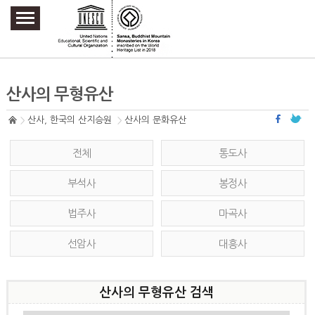
주요메뉴 바로가기
본문 바로가기
하단메뉴 바로가기
산사의 무형유산
산사, 한국의 산지승원
산사의 문화유산
전체
통도사
부석사
봉정사
법주사
마곡사
선암사
대흥사
산사의 무형유산 검색