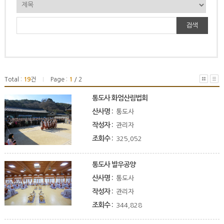
검색
Total :
19
건
Page :
1
/ 2
|
통도사 화엄산림법회
산사명 :
통도사
작성자 :
관리자
조회수 :
325,052
통도사 발우공양
산사명 :
통도사
작성자 :
관리자
조회수 :
344,828