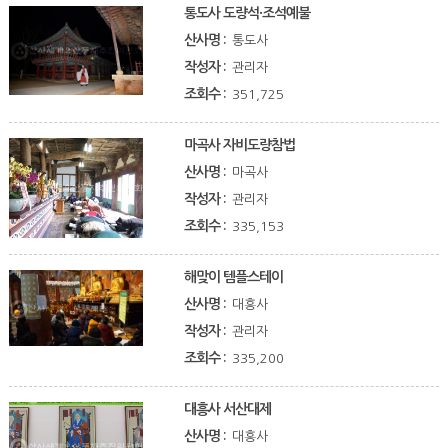
통도사 도량석·조석예불
산사명 :
통도사
작성자 :
관리자
조회수 :
351,725
마곡사 자비도량참법
산사명 :
마곡사
작성자 :
관리자
조회수 :
335,153
해맞이 템플스테이
산사명 :
대흥사
작성자 :
관리자
조회수 :
335,200
대흥사 서산대제
산사명 :
대흥사