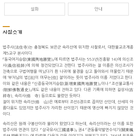
설화
안내
사찰소개
법주사(法住寺)는 충청북도 보은군 속리산에 위치한 사찰로서, 대한불교조계종
제5교구 본사이다.
『동국여지승람(東國輿地勝覽)』에 따르면 법주사는 553년(진흥왕 14)에 의신조
사(義信祖師)에 의해 창건되었다고 전한다. 법주사라는 절 이름은 의신조사가
천축으로 구법여행을 떠났다가 흰 나귀에 불경을 싣고 돌아와서 머물렀기 때문
에 ‘부처님의 법[法]이 머무는[住] 절’이라는 뜻이 법주사라 이름 지었다고 한다.
이와 같은 내용은 『신증동국여지승람(新增東國輿地勝覽)』이나 『조선불교통사
(朝鮮佛敎通史)』에도 같은 내용이 전하고 있다. 다른 기록에 의하면 길상사(吉
祥寺), 속리사(俗離寺) 등으로도 불렸던 듯하다.
절이 위치한 속리산(俗離山)은 예로부터 조선8경으로 꼽히던 산인데, 산세의 아
름다움도 있었지만 법주사가 자리한 산이었기 때문에 명산에 빠지지 않았던 것
이다.
속리산은 원래 구봉산이라 불리어 왔었다고 하는데, 속리산이라는 산 이름 또한
법주사와 연관이 있다. 『삼국유사(三國遺事)』 권4 「관동풍악발연수석기(關東楓
岳鉢淵藪石記)」에 따르면 다음과 같은 이야기가 전해지고 있다. 766년 진표율