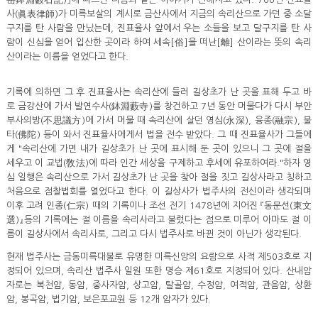
사(眞表律師)가 미륵보살의 계시로 금산사에서 지금의 속리산으로 가던 중 소달
구지를 탄 사람을 만났는데, 진표율사 앞에서 우는 소들을 보고 달구지를 탄 사
람이 신심을 얻어 입산한 곳이라 하여 세속[俗]을 떠난[離] 산이라는 뜻의 속리
산이라는 이름을 얻었다고 한다.
기록에 의하면 그 후 진표율사는 속리산에 들러 길상초가 난 곳을 표해 두고 바
로 금강산에 가서 발연수사(鉢淵藪寺)를 창건하고 7년 동안 머물다가 다시 부안
부사의방(不思議方)에 가서 머물 때 속리산에 살던 영심(永深), 융종(融宗), 불
타(佛陀) 등이 와서 진표율사에게서 법을 전수 받았다. 그 때 진표율사가 그들에
게 "속리산에 가면 내가 길상초가 난 곳에 표시해 둔 곳이 있으니 그 곳에 절을
세우고 이 교법(敎法)에 따라 인간 세상을 구제하고 후세에 유포하여라."하자 영
심 일행은 속리산으로 가서 길상초가 난 곳을 찾아 절을 짓고 길상사라고 칭하고
처음으로 점찰법회를 열었다고 한다. 이 길상사가 법주사의 전신이라 생각되며
이후 고려 인종(仁宗) 때의 기록이나 조선 전기 1478년에 지어진 『동문선(東文
選)』등의 기록에는 절 이름을 속리사라고 불렀다는 점으로 미루어 아마도 절 이
름이 길상사에서 속리사로, 그리고 다시 법주사로 바뀐 것이 아닌가 생각된다.
현재 법주사는 금동미륵대불로 유명한 미륵신앙의 요람으로 사적 제503호로 지
정되어 있으며, 속리산 법주사 일원 또한 명승 제61호로 지정되어 있다. 산내암
자로는 복천암, 동암, 중사자암, 상고암, 탈골암, 수정암, 여적암, 관음암, 상환
암, 봉곡암, 법기암, 보은포교원 등 12개 암자가 있다.