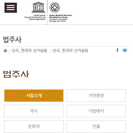
주요메뉴 바로가기
본문 바로가기
하단메뉴 바로가기
법주사
산사, 한국의 산지승원
산사, 한국의 산지승원
법주사
사찰소개
자연환경
역사
가람배치
문화재
인물