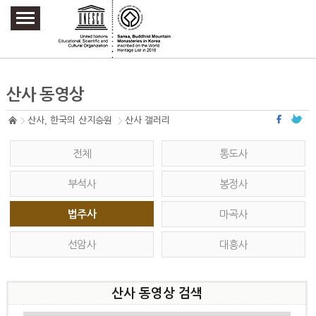
주요메뉴 바로가기
본문 바로가기
하단메뉴 바로가기
산사 동영상
산사, 한국의 산지승원
산사 갤러리
전체
통도사
부석사
봉정사
법주사
마곡사
선암사
대흥사
산사 동영상 검색