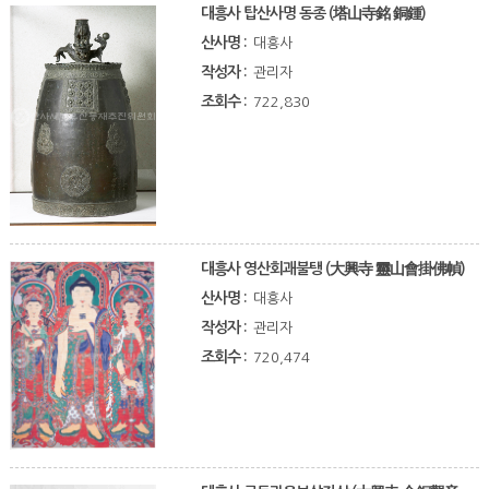
대흥사 탑산사명 동종 (塔山寺銘 銅鍾)
산사명 :
대흥사
작성자 :
관리자
조회수 :
722,830
대흥사 영산회괘불탱 (大興寺 靈山會掛佛幀)
산사명 :
대흥사
작성자 :
관리자
조회수 :
720,474