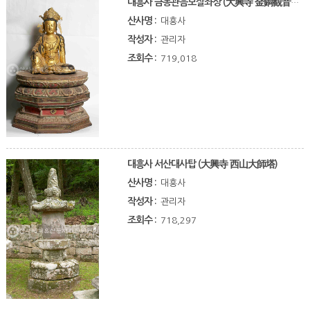
대흥사 금동관음보살좌상 (大興寺 金銅觀音菩薩坐像)
산사명 :
대흥사
작성자 :
관리자
조회수 :
719,018
대흥사 서산대사탑 (大興寺 西山大師塔)
산사명 :
대흥사
작성자 :
관리자
조회수 :
718,297