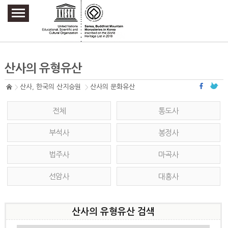
주요메뉴 바로가기
본문 바로가기
하단메뉴 바로가기
산사의 유형유산
산사, 한국의 산지승원
산사의 문화유산
전체
통도사
부석사
봉정사
법주사
마곡사
선암사
대흥사
산사의 유형유산 검색