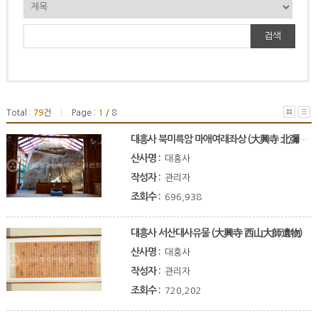
검색
Total :
79
건
Page :
1
/ 8
|
대흥사 북미륵암 마애여래좌상 (大興寺 北彌勒庵 磨崖如來坐像)
산사명 :
대흥사
작성자 :
관리자
조회수 :
696,938
대흥사 서산대사유물 (大興寺 西山大師遺物)
산사명 :
대흥사
작성자 :
관리자
조회수 :
720,202