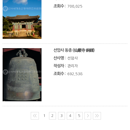
조회수 :
708,025
선암사 동종 (仙巖寺 銅鍾)
산사명 :
선암사
작성자 :
관리자
조회수 :
692,538
〈〈
1
2
3
4
5
〉
〉〉